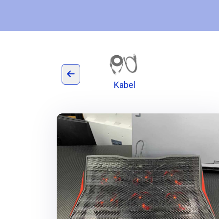
lonka)
Kabel