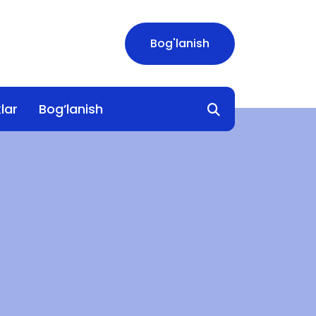
Bog'lanish
lar
Bog’lanish