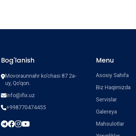
Bog'lanish
Menu
Asosiy Sahifa
Movoraunnahr ko‘chasi 87 2a-
uy, Qo'qon.
Biz Haqimizda
info@ifix.uz
Servislar
+998770474455
Galereya
Mahsulotlar
Yangiliklar