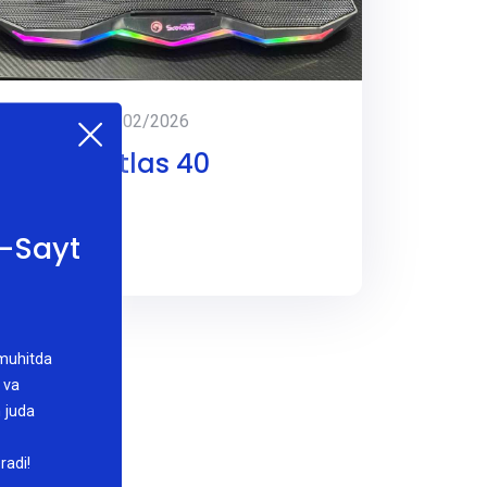
Aralash
05/02/2026
Cooler Atlas 40
b-Sayt
 muhitda
 va
h juda
adi!