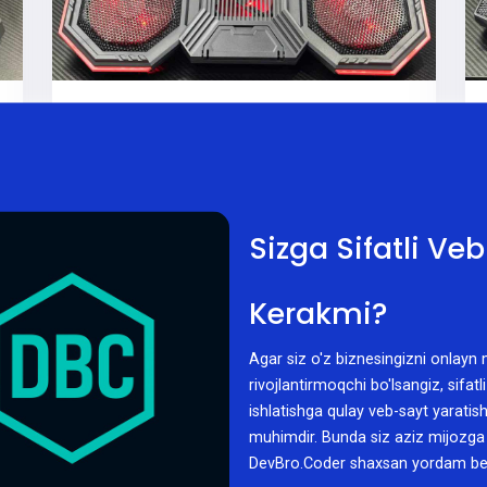
Aralash
05/02/2026
Cooler Atlas 60
Sizga Sifatli Ve
Kerakmi?
Agar siz o'z biznesingizni onlayn
rivojlantirmoqchi bo'lsangiz, sifatli
ishlatishga qulay veb-sayt yaratis
muhimdir. Bunda siz aziz mijozga
DevBro.Coder shaxsan yordam ber