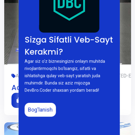
Sizga Sifatli Veb-Sayt
Kerakmi?
Agar siz o'z biznesingizni onlayn muhitda
rivojlantirmoqchi bo'lsangiz, sifatli va
ACER, DIZAYN, FOYDALANILGAN, GAMING, LIMITED-EDI
ishlatishga qulay veb-sayt yaratish juda
muhimdir. Bunda siz aziz mijozga
Acer Predator
DevBro.Coder shaxsan yordam beradi!
Bog'lanish