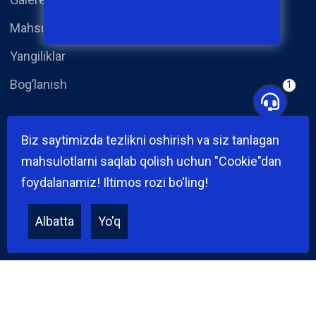
Mahsulotlar
Yangiliklar
Bog’lanish
1
Yangiliklar
Biz saytimizda tezlikni oshirish va siz tanlagan
mahsulotlarni saqlab qolish uchun "Cookie"dan
foydalanamiz! Iltimos rozi bo'ling!
Albatta
Yo'q
Hamma huquqlar himoya qilingan © 2025 iFix