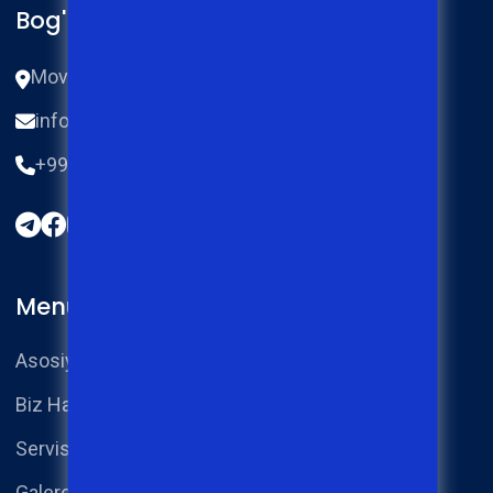
Bog'lanish
Movoraunnahr ko‘chasi 87 2a-uy, Qo'qon.
info@ifix.uz
+998770474455
Menu
Asosiy Sahifa
Biz Haqimizda
Servislar
Galereya