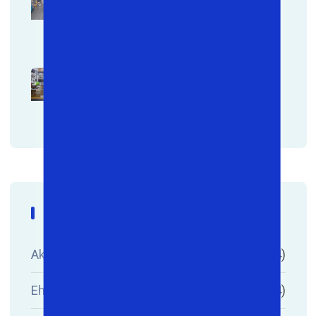
Narxlarda! 💻
17/12/2024
So’z Boshi..
11/08/2024
Katalog
Aksessuar
(4)
Ehtiyot Qism
(4)