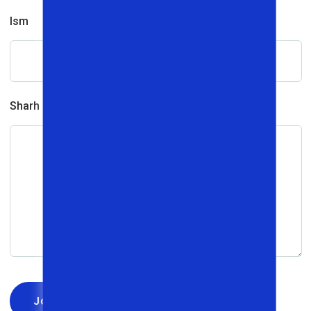
Ism
Sharh