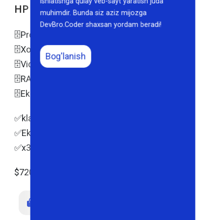
ishlatishga qulay veb-sayt yaratish juda
HP
muhimdir. Bunda siz aziz mijozga
DevBro.Coder shaxsan yordam beradi!
🗄Protsessor: Intel Core Ultra 7 256V
🗄Xotira: SSD 512
Bog'lanish
🗄Video card: Intel(R) Arc(Tm) 140V GPU 8 GB
🗄RAM: 16GB DDR5
🗄Ekran: 16 3k OLED
✅klaviatura chiroqlar yonishi
✅Ekran sensorli
✅x360
$720
Buyurtma Berish