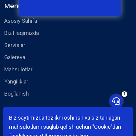
Menu
Asosiy Sahifa
Biz Haqimizda
Servislar
Galereya
Mahsulotlar
Yangiliklar
Bog’lanish
1
Yangiliklar
Biz saytimizda tezlikni oshirish va siz tanlagan
mahsulotlarni saqlab qolish uchun "Cookie"dan
foydalanamiz! Iltimos rozi bo'ling!