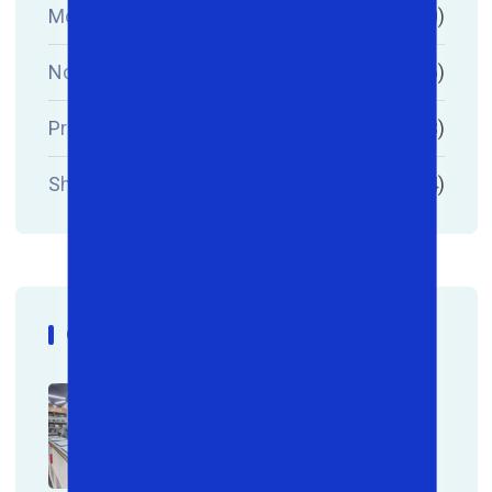
Monitor
(0)
Noutbuk
(16)
Printer
(3)
Shaxsiy Kompyuter
(4)
Galereya