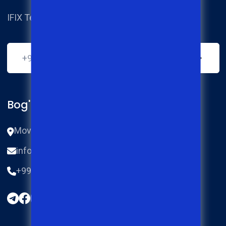
IFIX Techical service center.
Bog'lanish
Movoraunnahr ko‘chasi 87 2a-uy, Qo'qon.
info@ifix.uz
+998770474455