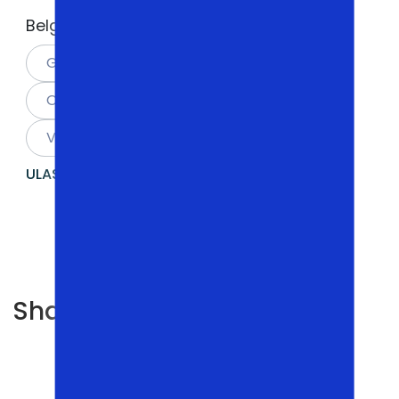
Belgilar:
,
,
DIZAYN
FOYDALANILGAN
,
,
,
GAMING
HP
LIMITED-EDITION
,
,
,
OFIS
SMM
TREDING
,
VIDEOEDIT
YANGIDAY
ULASHISH:
Sharhlar