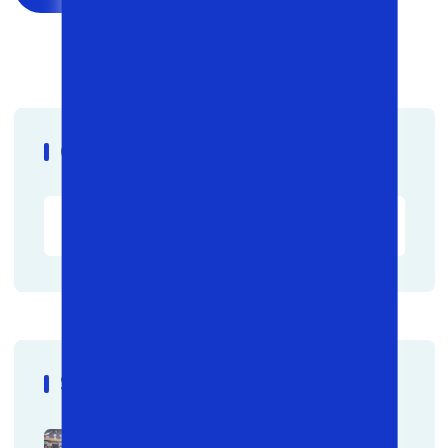
Qidirish
So'ngi Maqolalar
Noutbuklar Endi Chegirma