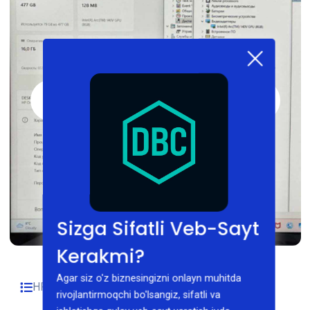
Sizga Sifatli Veb-Sayt
Kerakmi?
Agar siz o'z biznesingizni onlayn muhitda
HP
05/02/2026
rivojlantirmoqchi bo'lsangiz, sifatli va