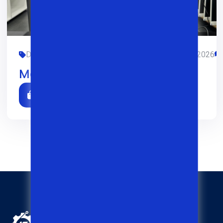
DELL, OFIS, SMM, TREDING, YANGIDAY
01/02/2026
Monoblock Dell