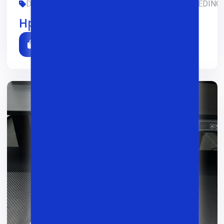
DASTURLASH, FOYDALANILGAN, OFIS, SMM, TREDING,
Hp