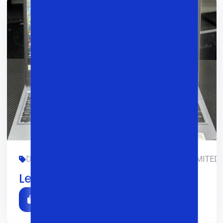
DIZAYN, FOYDALANILGAN, GAMING, LENOVO, LIMITED-E
Lenovo Loq