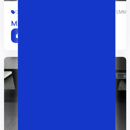
DASTURLASH, DIZAYN, LIMITED-EDITION, OFIS, SMM, 
Microsoft surface 3