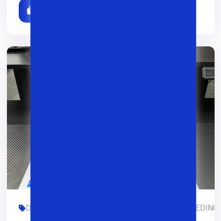
DASTURLASH, FOYDALANILGAN, OFIS, SMM, TREDING, 