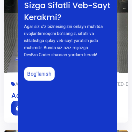
Sizga Sifatli Veb-Sayt
Kerakmi?
Agar siz o'z biznesingizni onlayn muhitda
rivojlantirmoqchi bo'lsangiz, sifatli va
ishlatishga qulay veb-sayt yaratish juda
muhimdir. Bunda siz aziz mijozga
DevBro.Coder shaxsan yordam beradi!
Bog'lanish
ACER, DIZAYN, FOYDALANILGAN, GAMING, LIMITED-EDI
Acer Predator