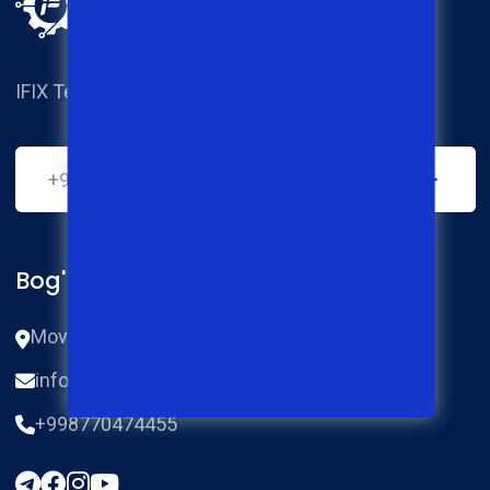
IFIX Techical service center.
Bog'lanish
Movoraunnahr ko‘chasi 87 2a-uy, Qo'qon.
info@ifix.uz
+998770474455