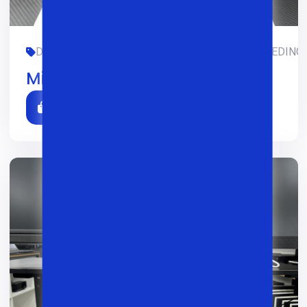
DASTURLASH, FOYDALANILGAN, OFIS, SMM, TREDING, 
Microsoft surface 3