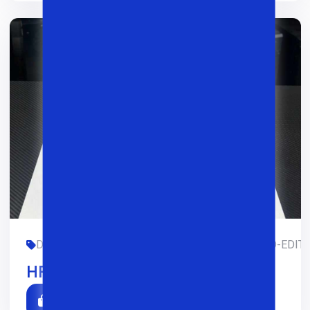
DIZAYN, FOYDALANILGAN, GAMING, HP, LIMITED-EDITI
HP