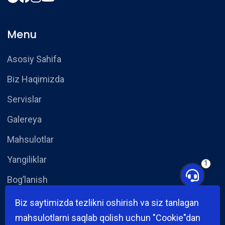
Menu
Asosiy Sahifa
Biz Haqimizda
Servislar
Galereya
Mahsulotlar
Yangiliklar
1
Bog’lanish
Biz saytimizda tezlikni oshirish va siz tanlagan
Yangiliklar
mahsulotlarni saqlab qolish uchun "Cookie"dan